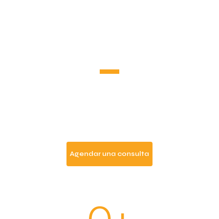
que mueven
equipos
reales.
No motivación de un día. Intervenciones
estratégicas diseñadas para confrontar las
creencias que frenan tu operación — y cerrar con
acuerdos concretos de ejecución.
Agendar una consulta